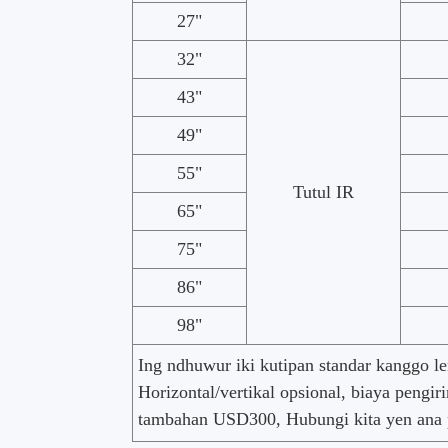
27"
32"
43"
49"
55"
Tutul IR
65"
75"
86"
98"
Ing ndhuwur iki kutipan standar kanggo l
Horizontal/vertikal opsional, biaya peng
tambahan USD300, Hubungi kita yen ana p