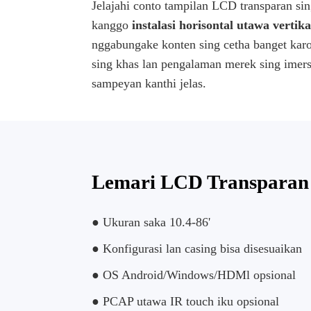
Jelajahi conto tampilan LCD transparan si
kanggo
instalasi horisontal utawa vertika
nggabungake konten sing cetha banget karo
sing khas lan pengalaman merek sing imers
sampeyan kanthi jelas.
Lemari LCD Transparan
● Ukuran saka 10.4-86'
● Konfigurasi lan casing bisa disesuaikan
● OS Android/Windows/HDMl opsional
● PCAP utawa IR touch iku opsional