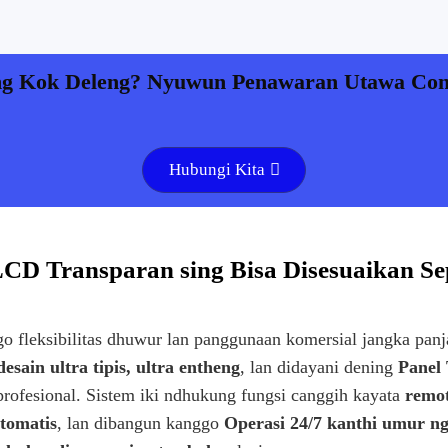
ng Kok Deleng? Nyuwun Penawaran Utawa Cont
Hubungi Kita
LCD Transparan sing Bisa Disesuaikan S
o fleksibilitas dhuwur lan panggunaan komersial jangka pan
desain ultra tipis, ultra entheng
, lan didayani dening
Panel
profesional. Sistem iki ndhukung fungsi canggih kayata
remot
otomatis
, lan dibangun kanggo
Operasi 24/7 kanthi umur ng