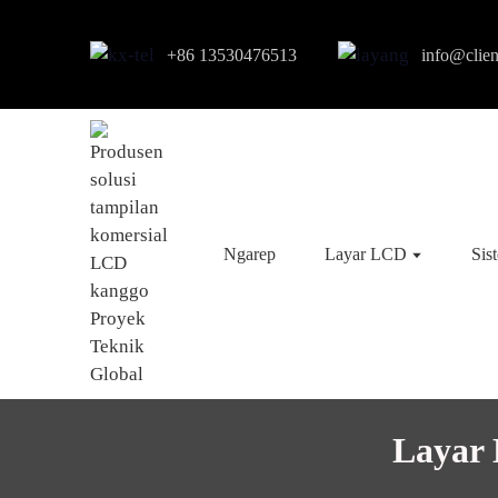
+86 13530476513
info@clie
Ngarep
Layar LCD
Sis
Layar 