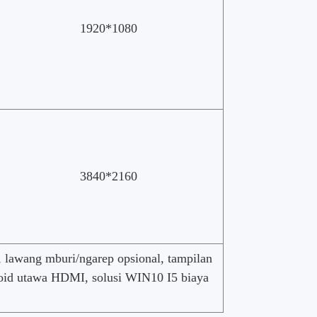
1920*1080
3840*2160
, lawang mburi/ngarep opsional, tampilan
droid utawa HDMI, solusi WIN10 I5 biaya