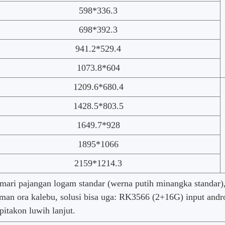
598*336.3
698*392.3
941.2*529.4
1073.8*604
1209.6*680.4
1428.5*803.5
1649.7*928
1895*1066
2159*1214.3
emari pajangan logam standar (werna putih minangka standar)
iriman ora kalebu, solusi bisa uga: RK3566 (2+16G) input an
itakon luwih lanjut.