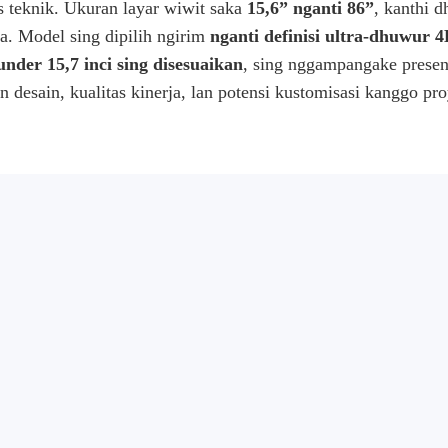
s teknik. Ukuran layar wiwit saka
15,6” nganti 86”
, kanthi 
a. Model sing dipilih ngirim
nganti definisi ultra-dhuwur 
nder 15,7 inci sing disesuaikan
, sing nggampangake presen
desain, kualitas kinerja, lan potensi kustomisasi kanggo pr