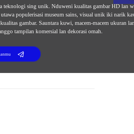
sa teknologi sing unik. Nduweni kualitas gambar HD lan wa
tawa populerisasi museum sains, visual unik iki narik k
an kualitas gambar. Sauntara kuwi, macem-macem ukuran la
anggo tampilan komersial lan dekorasi omah.
hanmu