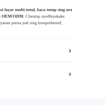
 layar multi-tutul, kaca tutup sing ora
m OEM/ODM
, Clientop nyedhiyakake
ayanan purna jual sing komprehensif,
›
›