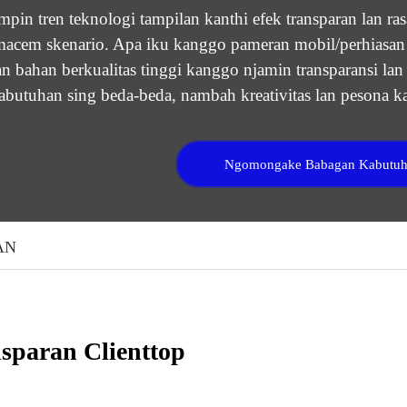
in tren teknologi tampilan kanthi efek transparan lan ra
acem skenario. Apa iku kanggo pameran mobil/perhiasan u
n bahan berkualitas tinggi kanggo njamin transparansi l
abutuhan sing beda-beda, nambah kreativitas lan pesona k
Ngomongake Babagan Kabutu
AN
paran Clienttop