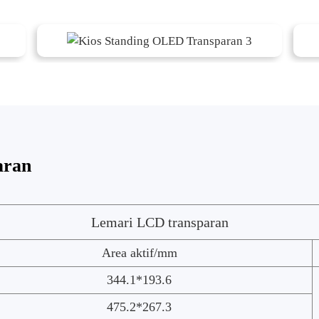
aran
Lemari LCD transparan
Area aktif/mm
344.1*193.6
475.2*267.3