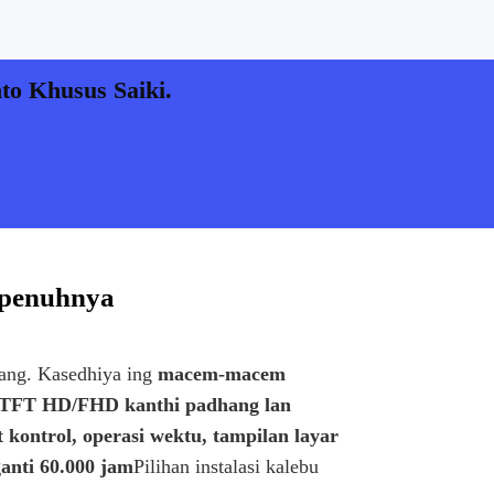
o Khusus Saiki.
epenuhnya
jang. Kasedhiya ing
macem-macem
 TFT HD/FHD kanthi padhang lan
 kontrol, operasi wektu, tampilan layar
anti 60.000 jam
Pilihan instalasi kalebu