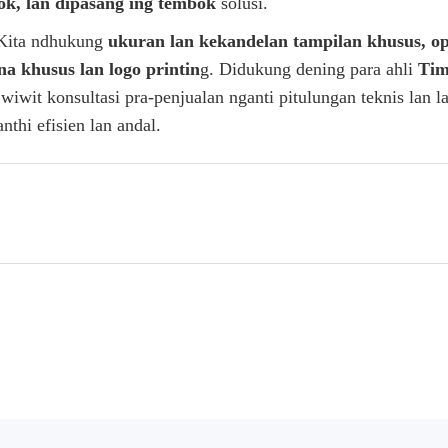
ok, lan dipasang ing tembok
solusi.
. Kita ndhukung
ukuran lan kekandelan tampilan khusus, opsi
a khusus lan logo printin
g. Didukung dening para ahli
Ti
wit konsultasi pra-penjualan nganti pitulungan teknis lan l
thi efisien lan andal.