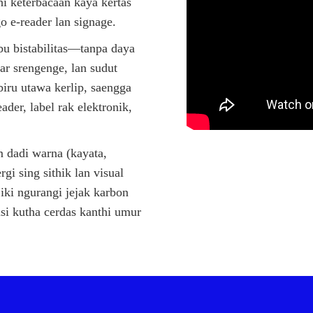
i keterbacaan kaya kertas
o e-reader lan signage.
bu bistabilitas—tanpa daya
ar srengenge, lan sudut
iru utawa kerlip, saengga
der, label rak elektronik,
 dadi warna (kayata,
gi sing sithik lan visual
 iki ngurangi jejak karbon
si kutha cerdas kanthi umur