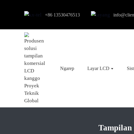
+86 13530476513
info@clie
Ngarep
Layar LCD
Sis
Tampilan 