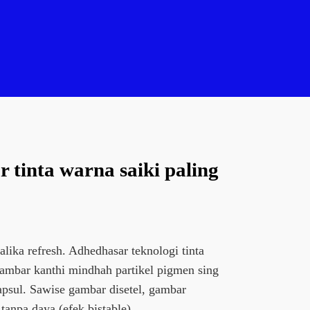
 tinta warna saiki paling
ika refresh. Adhedhasar teknologi tinta
gambar kanthi mindhah partikel pigmen sing
apsul. Sawise gambar disetel, gambar
 tanpa daya (efek bistable)