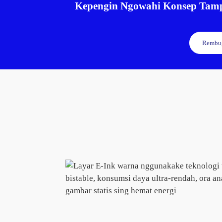
Kepengin Ngowahi Konsep Tamp
Rembug