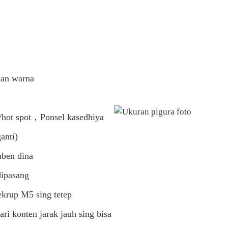
lan warna
/hot spot，Ponsel kasedhiya
anti)
aben dina
dipasang
krup M5 sing tetep
ri konten jarak jauh sing bisa