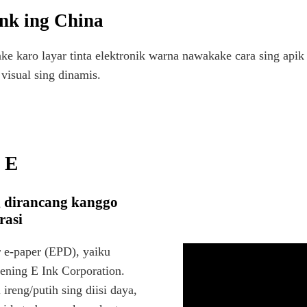
ink ing China
ake karo layar tinta elektronik warna nawakake cara sing api
visual sing dinamis.
 E
g dirancang kanggo
rasi
r e-paper (EPD), yaiku
 dening E Ink Corporation.
ireng/putih sing diisi daya,