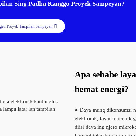
ilan Sing Padha Kanggo Proyek Sampeyan?
en Proyek Tampilan Sampeyan
Apa sebabe layar
hemat energi?
● Daya mung dikonsumsi nal
elektronik, layar mbentuk 
diisi daya ing njero mikrok
kasebut tetep katon sanajan