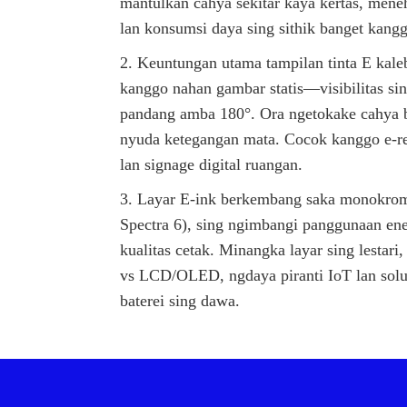
mantulkan cahya sekitar kaya kertas, meneh
lan konsumsi daya sing sithik banget kangg
2. Keuntungan utama tampilan tinta E kale
kanggo nahan gambar statis—visibilitas sin
pandang amba 180°. Ora ngetokake cahya b
nyuda ketegangan mata. Cocok kanggo e-rea
lan signage digital ruangan.
3. Layar E-ink berkembang saka monokrom
Spectra 6), sing ngimbangi panggunaan ener
kualitas cetak. Minangka layar sing lestari,
vs LCD/OLED, ngdaya piranti IoT lan solu
baterei sing dawa.