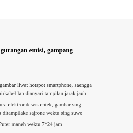
ngurangan emisi, gampang
gambar liwat hotspot smartphone, saengga
rkabel lan dianyari tampilan jarak jauh
gura elektronik wis entek, gambar sing
a ditampilake sajrone wektu sing suwe
Puter maneh wektu 7*24 jam