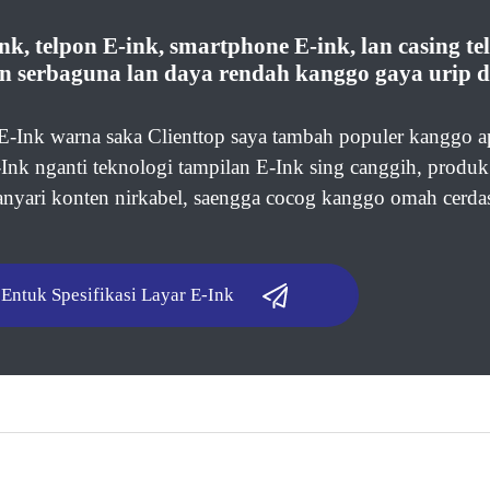
-ink, telpon E-ink, smartphone E-ink, lan casing 
an serbaguna lan daya rendah kanggo gaya urip d
o E-Ink warna saka Clienttop saya tambah populer kanggo ap
-Ink nganti teknologi tampilan E-Ink sing canggih, produk
anyari konten nirkabel, saengga cocog kanggo omah cerdas
Entuk Spesifikasi Layar E-Ink