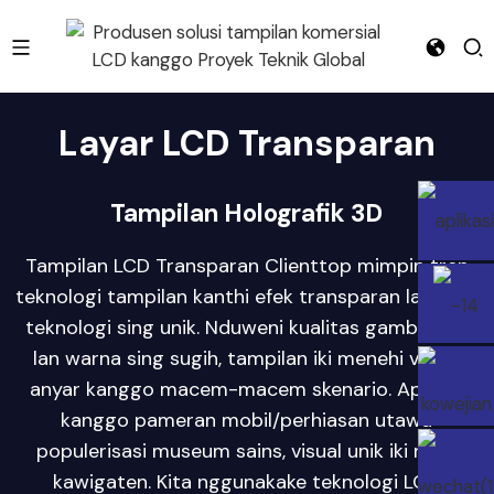
e
Layar LCD Transparan
Tampilan Holografik 3D
Tampilan LCD Transparan Clienttop mimpin tren
teknologi tampilan kanthi efek transparan lan rasa
teknologi sing unik. Nduweni kualitas gambar HD
lan warna sing sugih, tampilan iki menehi visual
anyar kanggo macem-macem skenario. Apa iku
kanggo pameran mobil/perhiasan utawa
populerisasi museum sains, visual unik iki narik
kawigaten. Kita nggunakake teknologi LCD