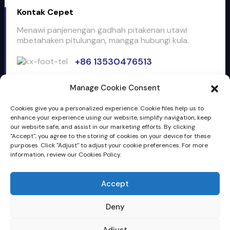
Kontak Cepet
Menawi panjenengan gadhah pitakenan utawi
mbetahaken pitulungan, mangga hubungi kula.
+86 13530476513
Email: info@clientop.com
Manage Cookie Consent
Lantai 3, gedung 5, taman industri e-komersial lintas
wates Huiyang, No.28 Longsheng 1st. Road, Huiyang,
Cookies give you a personalized experience. Cookie files help us to
Huizhou, Guangdong, China, 516211
enhance your experience using our website, simplify navigation, keep
our website safe, and assist in our marketing efforts. By clicking
"Accept", you agree to the storing of cookies on your device for these
Pitakon
purposes. Click "Adjust" to adjust your cookie preferences. For more
information, review our Cookies Policy.
Accept
Deny
Hak Cipta © 2026 Clientop Industrial Co., Ltd. Kabeh Hak
Dilindhungi Undhang-undhang
Peta situs,
Resource
Adjust