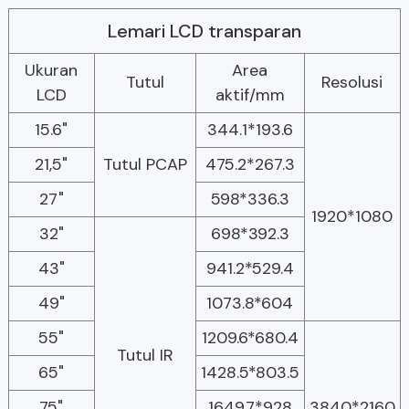
Lemari LCD transparan
Ukuran
Area
Tutul
Resolusi
LCD
aktif/mm
15.6"
344.1*193.6
21,5"
Tutul PCAP
475.2*267.3
27"
598*336.3
1920*1080
32"
698*392.3
43"
941.2*529.4
49"
1073.8*604
55"
1209.6*680.4
Tutul IR
65"
1428.5*803.5
75"
1649.7*928
3840*2160