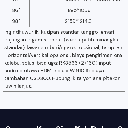
86"
1895*1066
98"
2159*1214.3
Ing ndhuwur iki kutipan standar kanggo lemari
pajangan logam standar (werna putih minangka
standar), lawang mburi/ngarep opsional, tampilan
Horizontal/vertikal opsional, biaya pengiriman ora
kalebu, solusi bisa uga: RK3566 (2+16G) input
android utawa HDMI, solusi WIN10 I5 biaya
tambahan USD300, Hubungi kita yen ana pitakon
luwih lanjut.