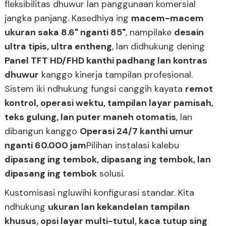
fleksibilitas dhuwur lan panggunaan komersial
jangka panjang. Kasedhiya ing
macem-macem
ukuran saka 8.6" nganti 85"
, nampilake
desain
ultra tipis, ultra entheng
, lan didhukung dening
Panel TFT HD/FHD kanthi padhang lan kontras
dhuwur
kanggo kinerja tampilan profesional.
Sistem iki ndhukung fungsi canggih kayata
remot
kontrol, operasi wektu, tampilan layar pamisah,
teks gulung, lan puter maneh otomatis
, lan
dibangun kanggo
Operasi 24/7 kanthi umur
nganti 60.000 jam
Pilihan instalasi kalebu
dipasang ing tembok, dipasang ing tembok, lan
dipasang ing tembok
solusi.
Kustomisasi ngluwihi konfigurasi standar. Kita
ndhukung
ukuran lan kekandelan tampilan
khusus, opsi layar multi-tutul, kaca tutup sing