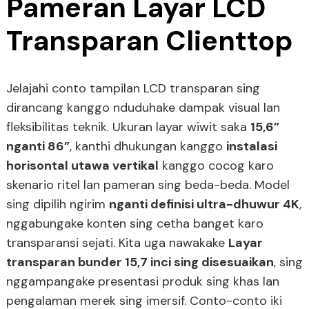
Pameran Layar LCD
Transparan Clienttop
Jelajahi conto tampilan LCD transparan sing
dirancang kanggo nduduhake dampak visual lan
fleksibilitas teknik. Ukuran layar wiwit saka
15,6”
e
nganti 86”
, kanthi dhukungan kanggo
instalasi
horisontal utawa vertikal
kanggo cocog karo
skenario ritel lan pameran sing beda-beda. Model
sing dipilih ngirim
nganti definisi ultra-dhuwur 4K
,
e
nggabungake konten sing cetha banget karo
transparansi sejati. Kita uga nawakake
Layar
transparan bunder 15,7 inci sing disesuaikan
, sing
da
nggampangake presentasi produk sing khas lan
pengalaman merek sing imersif. Conto-conto iki