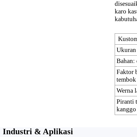
disesuai
karo kas
kabutuh
Kustom
Ukuran 
Bahan: 
Faktor 
tembok
Werna l
Piranti 
kanggo
Industri & Aplikasi