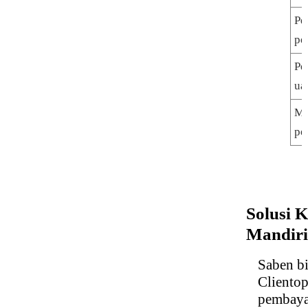
Pe
pe
Pe
ua
Mo
pe
Solusi 
Mandiri
Saben b
Clientop
pembayar