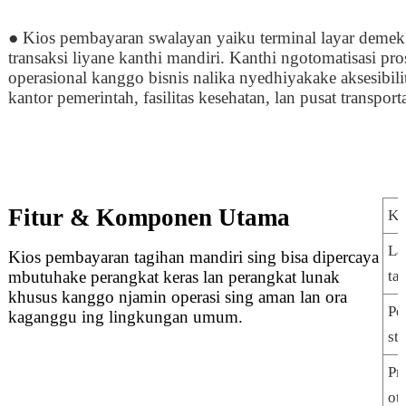
● Kios pembayaran swalayan yaiku terminal layar demek i
transaksi liyane kanthi mandiri. Kanthi ngotomatisasi p
operasional kanggo bisnis nalika nyedhiyakake aksesibilit
kantor pemerintah, fasilitas kesehatan, lan pusat transporta
Fitur & Komponen Utama
Ko
La
Kios pembayaran tagihan mandiri sing bisa dipercaya
mbutuhake perangkat keras lan perangkat lunak
ta
khusus kanggo njamin operasi sing aman lan ora
Pe
kaganggu ing lingkungan umum.
st
Pr
ot