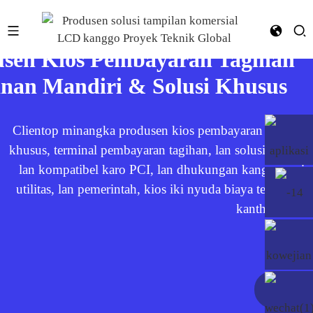
usen Kios Pembayaran Tagihan
nan Mandiri & Solusi Khusus​
Clientop minangka produsen kios pembayaran mandiri p
khusus, terminal pembayaran tagihan, lan solusi layana
lan kompatibel karo PCI, lan dhukungan kanggo awis, k
utilitas, lan pemerintah, kios iki nyuda biaya tenag
kanthi pangir
Produs
Entuk Sp