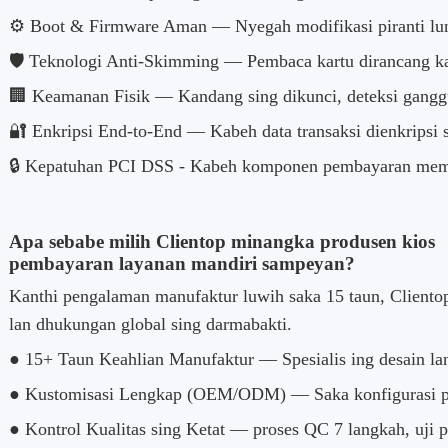
⚙️ Boot & Firmware Aman — Nyegah modifikasi piranti lun
🛡️ Teknologi Anti-Skimming — Pembaca kartu dirancang k
🏢 Keamanan Fisik — Kandang sing dikunci, deteksi gangg
🔐 Enkripsi End-to-End — Kabeh data transaksi dienkripsi 
🔒 Kepatuhan PCI DSS - Kabeh komponen pembayaran meme
Apa sebabe milih Clientop minangka produsen kios
pembayaran layanan mandiri sampeyan?
Kanthi pengalaman manufaktur luwih saka 15 taun, Clientop
lan dhukungan global sing darmabakti.
● 15+ Taun Keahlian Manufaktur — Spesialis ing desain lan 
● Kustomisasi Lengkap (OEM/ODM) — Saka konfigurasi pera
● Kontrol Kualitas sing Ketat — proses QC 7 langkah, uji 