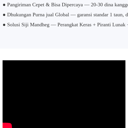
● Pangiriman Cepet & Bisa Dipercaya — 20-30 dina kanggo 
● Dhukungan Purna jual Global — garansi standar 1 taun, d
● Solusi Siji Mandheg — Perangkat Keras + Piranti Lunak 