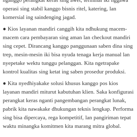
nganggo perangkat keras sing awet, terminal iki nggawa
operasi sing stabil kanggo bisnis ritel, katering, lan
komersial ing saindenging jagad.
● Kios layanan mandiri canggih kita ndhukung macem-
macem cara pembayaran sing aman lan checkout mandiri
sing cepet. Dirancang kanggo panggunaan saben dina sing
trep, mesin-mesin iki bisa nyuda tenaga kerja manual lan
nyepetake wektu tunggu pelanggan. Kita ngetrapake
kontrol kualitas sing ketat ing saben prosedur produksi.
● Kita nyedhiyakake solusi khusus kanggo pos kios
layanan mandiri miturut kabutuhan klien. Saka konfigurasi
perangkat keras nganti pangembangan perangkat lunak,
pabrik kita nawakake dhukungan teknis lengkap. Performa
sing bisa dipercaya, rega kompetitif, lan pangiriman tepat
waktu minangka komitmen kita marang mitra global.