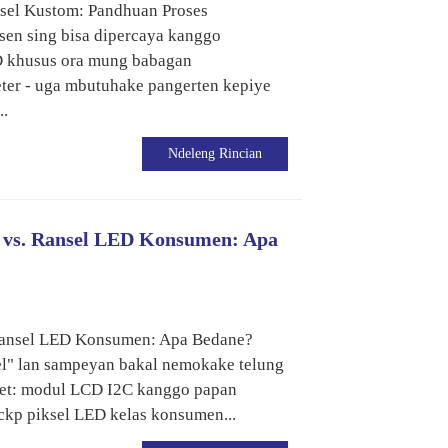
sel Kustom: Pandhuan Proses
n sing bisa dipercaya kanggo
D khusus ora mung babagan
ter - uga mbutuhake pangerten kepiye
..
Ndeleng Rincian
 vs. Ransel LED Konsumen: Apa
Ransel LED Konsumen: Apa Bedane?
el" lan sampeyan bakal nemokake telung
nget: modul LCD I2C kanggo papan
kp piksel LED kelas konsumen...