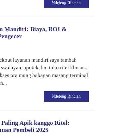
Ndeleng Rincian
n Mandiri: Biaya, ROI &
Pengecer
ckout layanan mandiri saya tambah
swalayan, apotek, lan toko ritel khusus.
ukses ora mung babagan masang terminal
n...
Ndeleng Rincian
Paling Apik kanggo Ritel:
uan Pembeli 2025