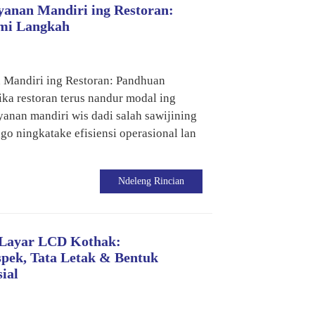
yanan Mandiri ing Restoran:
mi Langkah
 Mandiri ing Restoran: Pandhuan
a restoran terus nandur modal ing
ayanan mandiri wis dadi salah sawijining
ggo ningkatake efisiensi operasional lan
Ndeleng Rincian
 Layar LCD Kothak:
pek, Tata Letak & Bentuk
ial