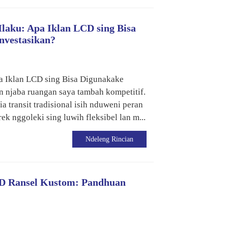
aku: Apa Iklan LCD sing Bisa
nvestasikan?
a Iklan LCD sing Bisa Digunakake
n njaba ruangan saya tambah kompetitif.
ia transit tradisional isih nduweni peran
k nggoleki sing luwih fleksibel lan m...
Ndeleng Rincian
D Ransel Kustom: Pandhuan