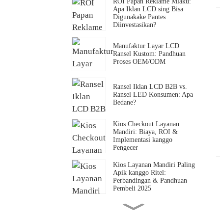
ROI Papan Reklame Mlaku:
Apa Iklan LCD sing Bisa
Digunakake Pantes
Diinvestasikan?
Manufaktur Layar LCD
Ransel Kustom: Pandhuan
Proses OEM/ODM
Ransel Iklan LCD B2B vs.
Ransel LED Konsumen: Apa
Bedane?
Kios Checkout Layanan
Mandiri: Biaya, ROI &
Implementasi kanggo
Pengecer
Kios Layanan Mandiri Paling
Apik kanggo Ritel:
Perbandingan & Pandhuan
Pembeli 2025
Apa sing diarani Papan Menu
Drive Thru Digital? Definisi,