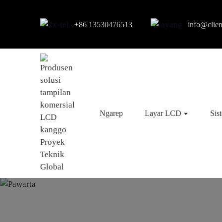
+86 13530476513
info@clie
Ngarep
Layar LCD
Sis