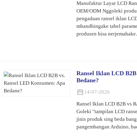
Manufaktur Layar LCD Ran
OEM/ODM Nggoleki produse
pengadaan ransel iklan LC
mbandhingake tabel parame
produsen bisa nerjemahake.
Ransel Iklan LCD B2B
Bedane?
14-07-2026
Ransel Iklan LCD B2B vs 
Goleki "tampilan LCD rans
jinis produk sing beda ba
pangembangan Arduino, bac