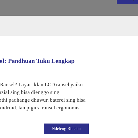
el: Pandhuan Tuku Lengkap
Ransel? Layar iklan LCD ransel yaiku
rsial sing bisa dienggo sing
hi padhange dhuwur, baterei sing bisa
Android, lan pigura ransel ergonomis
Ndeleng Rincian