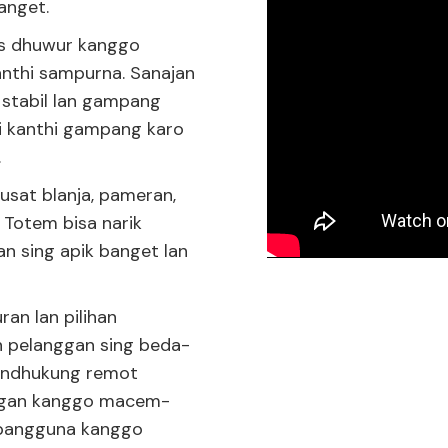
banget.
tas dhuwur kanggo
anthi sampurna. Sanajan
stabil lan gampang
i kanthi gampang karo
.
usat blanja, pameran,
 Totem bisa narik
an sing apik banget lan
n lan pilihan
n pelanggan sing beda-
a ndhukung remot
ungan kanggo macem-
 pangguna kanggo