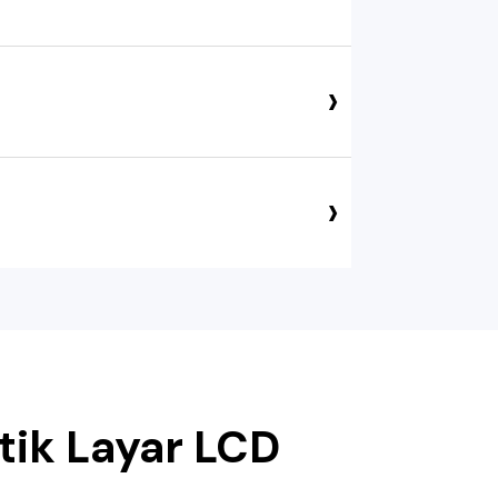
›
›
tik Layar LCD