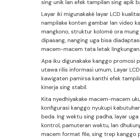
sing unik lan efek tampilan sing apik 
Layar iki migunakaké layar LCD kuali
nampilake konten gambar lan video k
mangkono, struktur kolomé ora mung 
dipasang, nanging uga bisa diadaptas
macem-macem tata letak lingkungan
Apa iku digunakake kanggo promosi p
utawa rilis informasi umum, Layar LCD
kawigaten pamirsa kanthi efek tampil
kinerja sing stabil.
Kita nyedhiyakake macem-macem ukura
konfigurasi kanggo nyukupi kabutuha
beda. Ing wektu sing padha, layar ug
kontrol, pamuteran wektu, lan dhuk
macem format file, sing trep kanggo