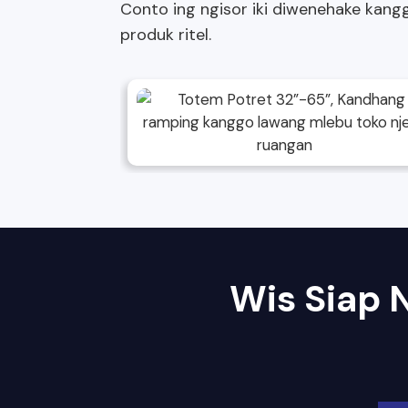
Conto ing ngisor iki diwenehake kangg
produk ritel.
Wis Siap 