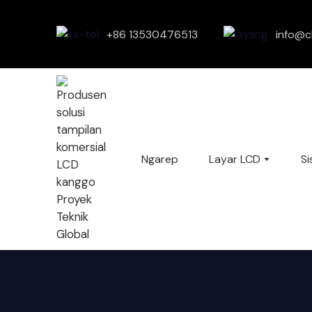
+86 13530476513
info@c
Ngarep
Layar LCD
Si