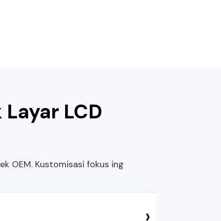
k Layar LCD
yek OEM. Kustomisasi fokus ing
›