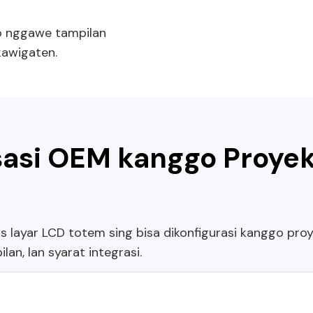
go nggawe tampilan
kawigaten.
sasi OEM kanggo Proye
s layar LCD totem sing bisa dikonfigurasi kanggo pro
lan, lan syarat integrasi.