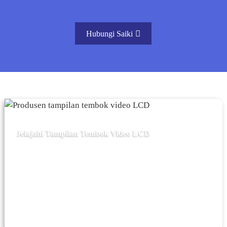
Hubungi Saiki
Jelajahi Tampilan Tembok Video LCD
Solusi tembok video LCD serbaguna kita ngidini
sampeyan nggawe tembok video sing apik lan meh
tanpa sambungan kanggo bisnis sampeyan. Jelajahi
pilihan tembok video LCD lan tampilan signage
digital kita.