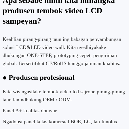
Apa sebabe milih kita minangka
produsen tembok video LCD
sampeyan?
Keahlian pirang-pirang taun ing babagan penyambungan
solusi LCD&LED video wall. Kita nyedhiyakake
dhukungan ONE-STEP, prototyping cepet, pengiriman
global. Bersertifikat CE/RoHS kanggo jaminan kualitas.
● Produsen profesional
Kita wis ngasilake tembok video lcd sajrone pirang-pirang
taun lan ndhukung OEM / ODM.
Panel A+ kualitas dhuwur
Ngadopsi panel kelas komersial BOE, LG, lan Innolux.