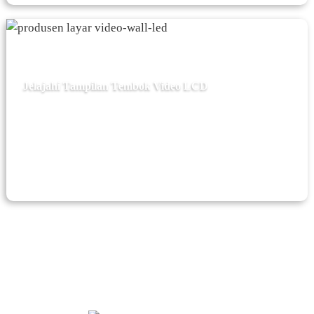
Jelajahi Tampilan Tembok Video LCD
Layar LCD kanthi pitch apik saka klien menehi
pengalaman ndeleng skala gedhe sing narik
kawigaten. Golekana tampilan tembok video LCD
sing sampurna kanggo bisnis sampeyan saiki.