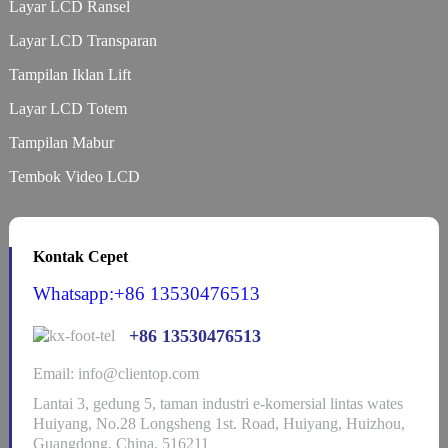
Layar LCD Ransel
Layar LCD Transparan
Tampilan Iklan Lift
Layar LCD Totem
Tampilan Mabur
Tembok Video LCD
Kontak Cepet
Whatsapp:+86 13530476513
+86 13530476513
Email: info@clientop.com
Lantai 3, gedung 5, taman industri e-komersial lintas wates
Huiyang, No.28 Longsheng 1st. Road, Huiyang, Huizhou,
Guangdong, China, 516211