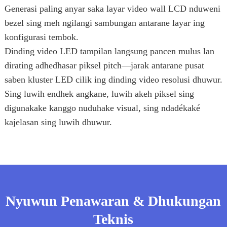
Generasi paling anyar saka layar video wall LCD nduweni
bezel sing meh ngilangi sambungan antarane layar ing
konfigurasi tembok.
Dinding video LED tampilan langsung pancen mulus lan
dirating adhedhasar piksel pitch—jarak antarane pusat
saben kluster LED cilik ing dinding video resolusi dhuwur.
Sing luwih endhek angkane, luwih akeh piksel sing
digunakake kanggo nuduhake visual, sing ndadékaké
kajelasan sing luwih dhuwur.
Nyuwun Penawaran & Dhukungan
Teknis