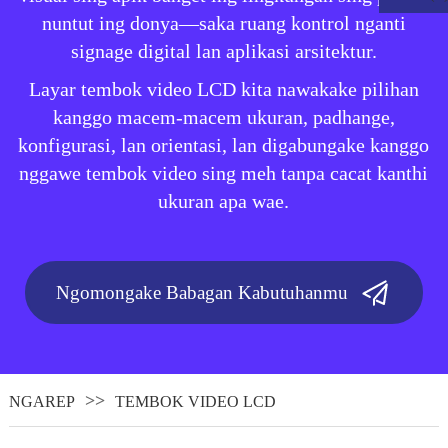
nuntut ing donya—saka ruang kontrol nganti
signage digital lan aplikasi arsitektur.
Layar tembok video LCD kita nawakake pilihan
kanggo macem-macem ukuran, padhange,
konfigurasi, lan orientasi, lan digabungake kanggo
nggawe tembok video sing meh tanpa cacat kanthi
ukuran apa wae.
Ngomongake Babagan Kabutuhanmu
.
NGAREP
TEMBOK VIDEO LCD