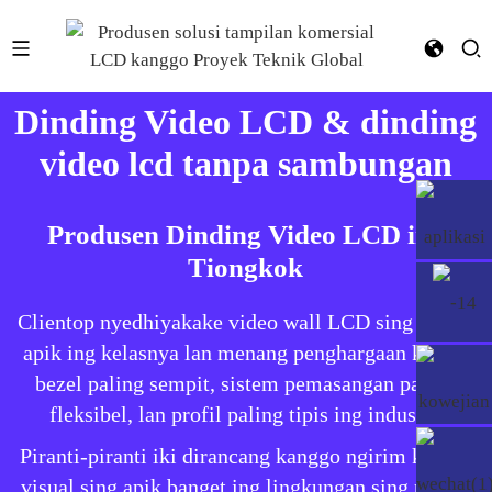
Dinding Video LCD & dinding
video lcd tanpa sambungan
Produsen Dinding Video LCD ing
Tiongkok
Clientop nyedhiyakake video wall LCD sing paling
apik ing kelasnya lan menang penghargaan kanthi
bezel paling sempit, sistem pemasangan paling
fleksibel, lan profil paling tipis ing industri.
Piranti-piranti iki dirancang kanggo ngirim konten
visual sing apik banget ing lingkungan sing paling